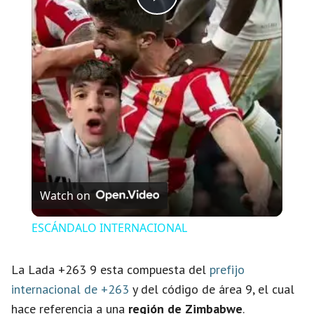
P
l
a
y
V
Watch on
i
ESCÁNDALO INTERNACIONAL
d
La Lada +263 9 esta compuesta del
prefijo
internacional de +263
y del código de área 9, el cual
e
hace referencia a una
región de Zimbabwe
.