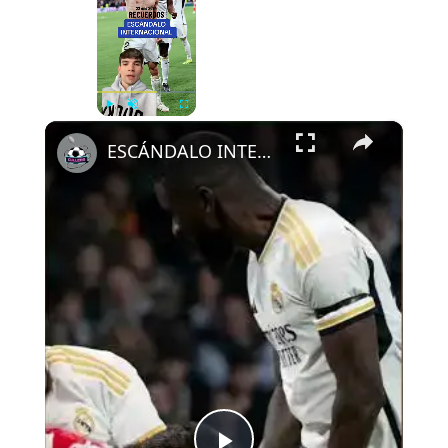
Now Playing
×
Play
Unmute
Fullscreen
ESCÁNDALO INTERNACIONAL