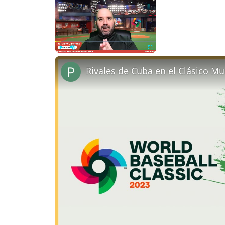
Now Playing
Play
Unmute
Fullscreen