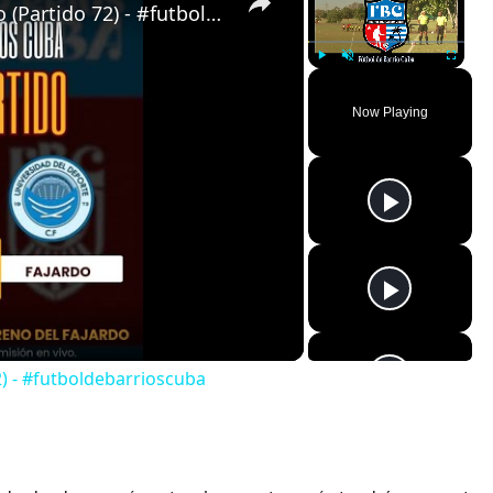
Almendras de Párraga VS Fajardo (Partido 72) - #futboldebarrioscuba
Play
Unmute
Fullscreen
Now Playing
) - #futboldebarrioscuba