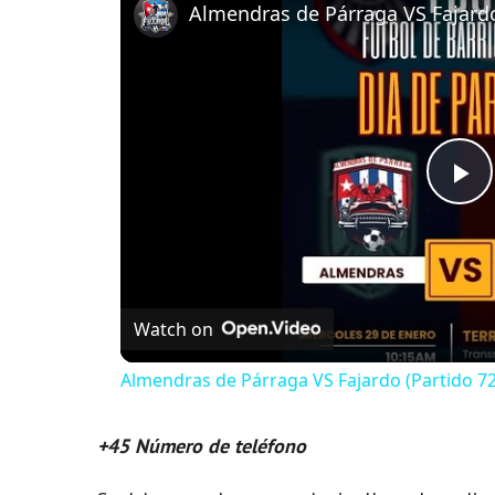
P
l
Watch on
a
Almendras de Párraga VS Fajardo (Partido 72
y
+45 Número de teléfono
V