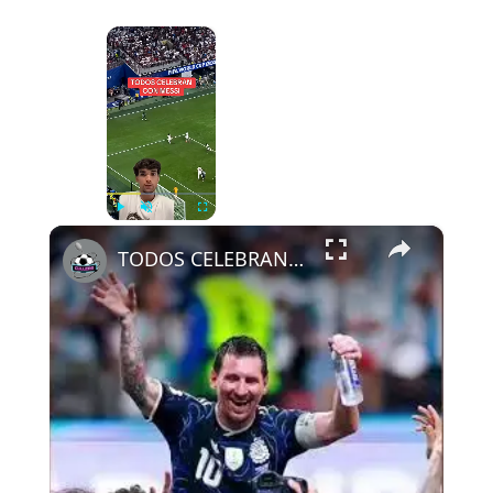
×
Now Playing
×
Play
Unmute
Fullscreen
TODOS CELEBRAN CON MESSI