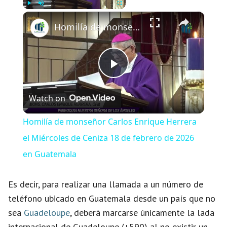
×
Play
Unmute
Fullscreen
Homilía de monseñor Carlos Enrique Herrera el Miércoles de Ceniza 18 de febrero de 2026 en Guatemala
P
Watch on
l
Homilía de monseñor Carlos Enrique Herrera
a
el Miércoles de Ceniza 18 de febrero de 2026
en Guatemala
y
Es decir, para realizar una llamada a un número de
V
teléfono ubicado en Guatemala desde un país que no
sea
Guadeloupe
, deberá marcarse únicamente la lada
internacional de Guadeloupe (+590) al no existir un