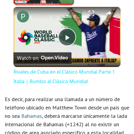
×
Play
Unmute
Fullscreen
Rivales de Cuba en el Clásico Mundial Parte 1 Italia | Rumbo al Clásico Mundial
P
Watch on
l
Rivales de Cuba en el Clásico Mundial Parte 1
a
Italia | Rumbo al Clásico Mundial
y
Es decir, para realizar una llamada a un número de
teléfono ubicado en Matthew Town desde un país que
no sea
Bahamas
, deberá marcarse únicamente la lada
V
internacional de Bahamas (+1242) al no existir un
código de area asociado específico a esta localidad.