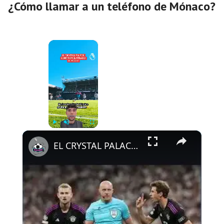
¿Cómo llamar a un teléfono de Mónaco?
×
Now Playing
×
Play
Unmute
Fullscreen
EL CRYSTAL PALACE LE DA LA RAZÓN AL ATLETI