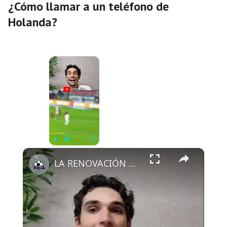
¿Cómo llamar a un teléfono de
Holanda?
×
Now Playing
×
Play
Unmute
Fullscreen
LA RENOVACIÓN DE KANE