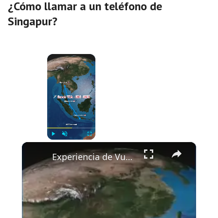
¿Cómo llamar a un teléfono de
Singapur?
×
Now Playing
×
Play
Unmute
Fullscreen
Experiencia de Vuelo Scoot Airlines: Yogyakarta a Bangkok vía Singapur ✈️🇮🇩🇹🇭