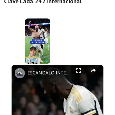
Clave Lada 242 internacional
×
Now Playing
×
Play
Unmute
Fullscreen
ESCÁNDALO INTERNACIONAL