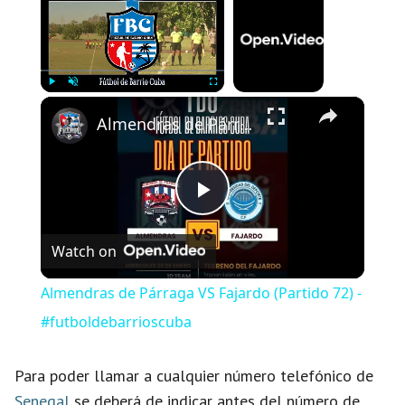
Now Playing
×
Play
Unmute
Fullscreen
Almendras de Párraga VS Fajardo (Partido 72) - #futboldebarrioscuba
P
Watch on
l
Almendras de Párraga VS Fajardo (Partido 72) -
a
#futboldebarrioscuba
y
Para poder llamar a cualquier número telefónico de
Senegal
se deberá de indicar antes del número de