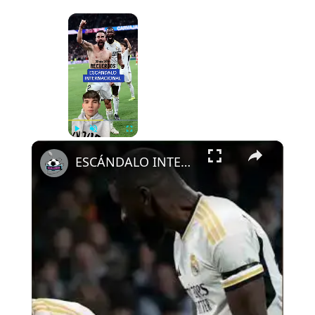
×
Now Playing
×
Play
Unmute
Fullscreen
ESCÁNDALO INTERNACIONAL