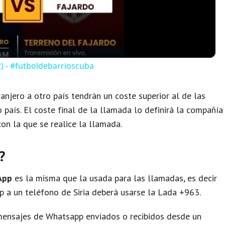
a
y
) - #futboldebarrioscuba
V
anjero a otro país tendrán un coste superior al de las
país. El coste final de la llamada lo definirá la compañía
i
on la que se realice la llamada.
d
?
e
App
es la misma que la usada para las llamadas, es decir
p a un teléfono de Siria deberá usarse la Lada +963.
o
 mensajes de Whatsapp enviados o recibidos desde un