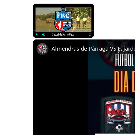
×
Now Playing
Play
Unmute
Fullscreen
Almendras de Párraga VS Fajardo