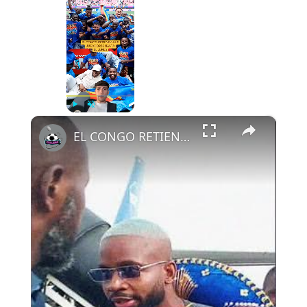
Now Playing
×
Play
Unmute
Fullscreen
EL CONGO RETIENE A SUS JUGADORES HASTA EL LUNES