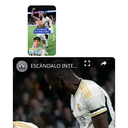
×
Now Playing
×
Play
Unmute
Fullscreen
ESCÁNDALO INTERNACIONAL