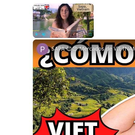
×
Now Playing
Play
Unmute
Fullscreen
SAPA 😍😍 Mercados de VIETNA