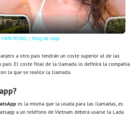
a
y
 HAM RONG | Vlog de viaje
V
anjero a otro país tendrán un coste superior al de las
país. El coste final de la llamada lo definirá la compañía
i
on la que se realice la llamada.
d
sapp?
e
hatsApp
es la misma que la usada para las llamadas, es
hatsapp a un teléfono de Vietnam deberá usarse la Lada
o