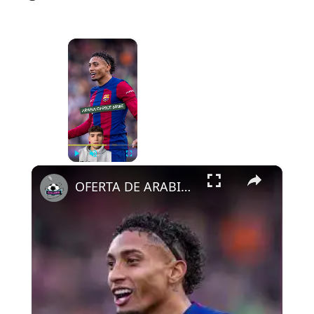
×
Now Playing
×
Play
Unmute
Fullscreen
OFERTA DE ARABIA POR RAPHINHA