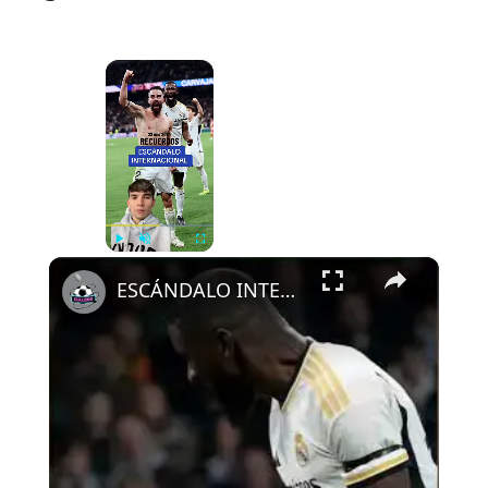
×
Now Playing
×
Play
Unmute
Fullscreen
ESCÁNDALO INTERNACIONAL